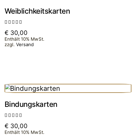
Weiblichkeitskarten
Bewertet
€
30,00
mit
5.00
Enthält 10% MwSt.
von 5
zzgl.
Versand
Bindungskarten
Bewertet
€
30,00
mit
5.00
Enthält 10% MwSt.
von 5