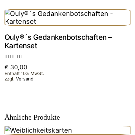
Ouly®´s Gedankenbotschaften –
Kartenset
Bewertet
€
30,00
mit
5.00
Enthält 10% MwSt.
von 5
zzgl.
Versand
Ähnliche Produkte