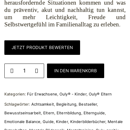
herausfordernde Situationen kommen und was
du präventiv, akut und nachhaltig tun kannst,
um mehr Leichtigkeit, Freude und
Selbstwertgefühl im Familienalltag zu erleben.
JETZT PRODUKT BEWERTEN
IN DEN WARENKORB
PRINT EDITION: Ouly® Elternguide für mentale Stärke & em
Kategorien:
Für Erwachsene
,
Ouly® - Kinder
,
Ouly® Eltern
Schlagwörter:
Achtsamkeit
,
Begleitung
,
Bestseller
,
Bewusstseinsarbeit
,
Eltern
,
Elternbildung
,
Elternguide
,
Emotionale Balance
,
Guide
,
Kinder
,
Kinderbilderbücher
,
Mentale