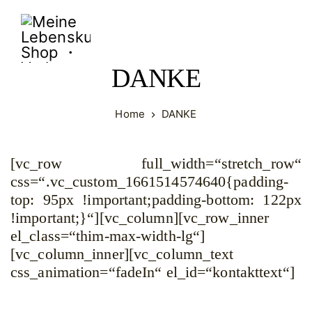
Meine
Lebenskunst
DANKE
Shop
・
Home
DANKE
Verlag
・
Vertrieb
[vc_row full_width=“stretch_row“
css=“.vc_custom_1661514574640{padding-
top: 95px !important;padding-bottom: 122px
!important;}“][vc_column][vc_row_inner
el_class=“thim-max-width-lg“]
[vc_column_inner][vc_column_text
css_animation=“fadeIn“ el_id=“kontakttext“]