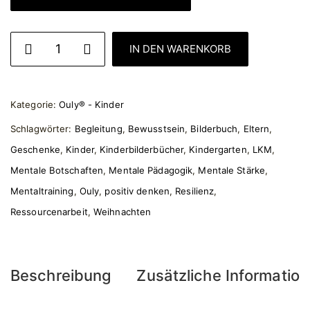
IN DEN WARENKORB
Ouly® und der wahre Sinn von Weihnachten - Bilderbuch M
Kategorie:
Ouly® - Kinder
Schlagwörter:
Begleitung
,
Bewusstsein
,
Bilderbuch
,
Eltern
,
Geschenke
,
Kinder
,
Kinderbilderbücher
,
Kindergarten
,
LKM
,
Mentale Botschaften
,
Mentale Pädagogik
,
Mentale Stärke
,
Mentaltraining
,
Ouly
,
positiv denken
,
Resilienz
,
Ressourcenarbeit
,
Weihnachten
Beschreibung
Zusätzliche Informatio