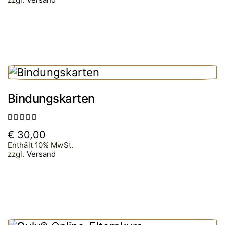
Bindungskarten
Bewertet
€
30,00
mit
5.00
Enthält 10% MwSt.
von 5
zzgl.
Versand