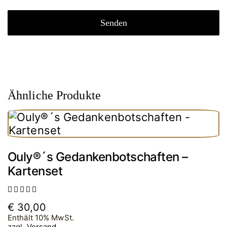
Ähnliche Produkte
Ouly®´s Gedankenbotschaften –
Kartenset
Bewertet
€
30,00
mit
5.00
Enthält 10% MwSt.
von 5
zzgl.
Versand